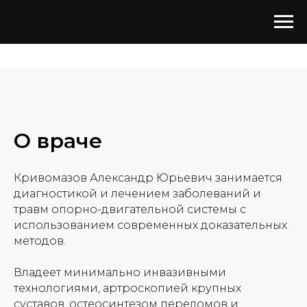
Главная
→
Врачи
→
Кривомазов Александр Юрьевич
О враче
Кривомазов Александр Юрьевич занимается
диагностикой и лечением заболеваний и
травм опорно-двигательной системы с
использованием современных доказательных
методов.
Владеет минимально инвазивными
технологиями, артроскопией крупных
суставов, остеосинтезом переломов и