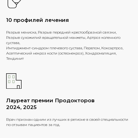
10 профилей лечения
Разрыв мениска, Разрыв передней крестообразной связки,
Разрыв сухожилий вращательной манжеты, Артроз коленного
сустава,
Импиджмент-синдром плечевого сустава, Перелом, Коксартроз,
Асептический некроз кости (остеонекроз), Хондромаляция,
Тендинит
Лауреат премии Продокторов
2024, 2025
Врач признан одним из лучших в регионе в своей специальности
по отзывам пациентов за год.