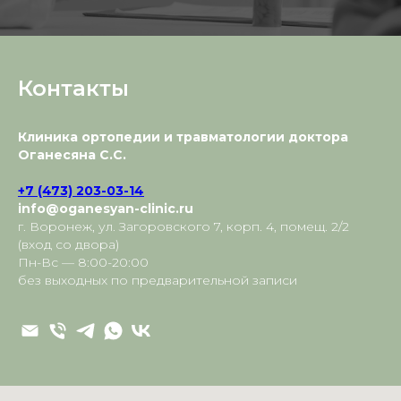
Контакты
Клиника ортопедии и травматологии доктора
Оганесяна С.С.
+7 (473) 203-03-14
info@oganesyan-clinic.ru
г. Воронеж, ул. Загоровского 7, корп. 4, помещ. 2/2
(вход со двора)
Пн-Вс — 8:00-20:00
без выходных по предварительной записи