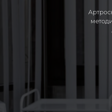
Артрос
методи