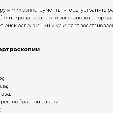
ру и микроинструменты, чтобы устранить р
билизировать связки и восстановить норма
т риск осложнений и ускоряет восстановле
 артроскопии
а;
ла;
тава;
рестообразной связки;
;