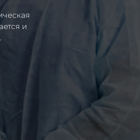
ическая
ается и
.