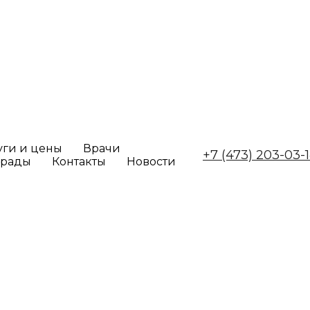
уги и цены
Врачи
+7 (473) 203-03-
грады
Контакты
Новости