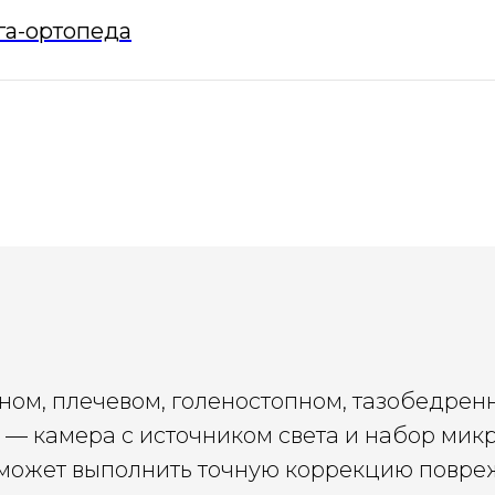
га-ортопеда
ом, плечевом, голеностопном, тазобедренн
 — камера с источником света и набор микр
и может выполнить точную коррекцию повре