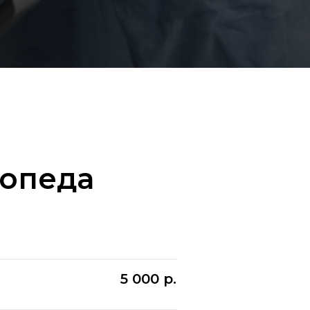
топеда
5 000
р.